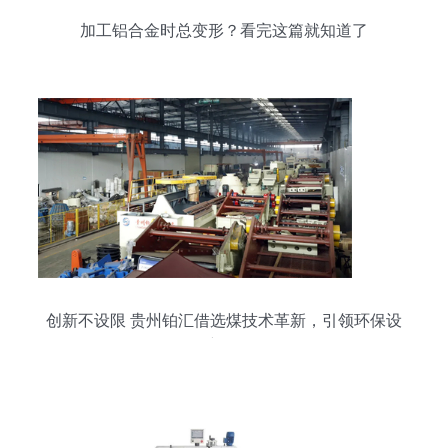
加工铝合金时总变形？看完这篇就知道了
创新不设限 贵州铂汇借选煤技术革新，引领环保设
备新标杆