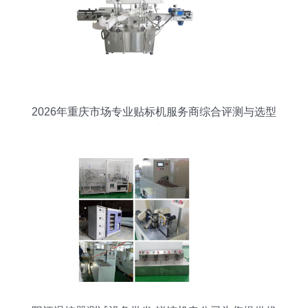
2026年重庆市场专业贴标机服务商综合评测与选型
指南