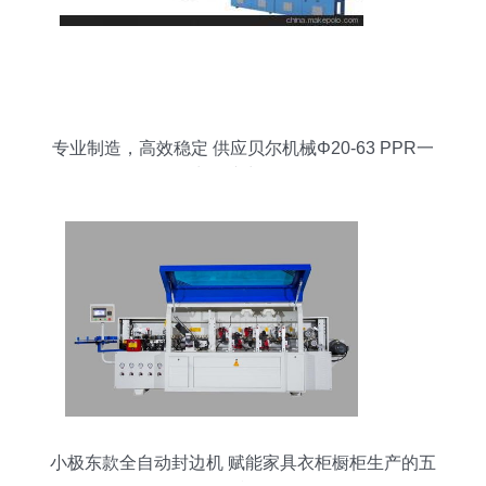
专业制造，高效稳定 供应贝尔机械Φ20-63 PPR一
出二挤出设备
小极东款全自动封边机 赋能家具衣柜橱柜生产的五